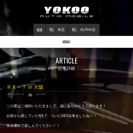
本店
ALPHA店
MENU
Stock list
ARTICLE
在庫情報
Contract
記事詳細
ご成約情報
About NSX
ＲＸ－７ in 大阪
NSXについて
2019.07.30
ご成約情報
Reflesh Plan
整備・修理・
カスタム例
この度はご成約いただきまして、誠にありがとうございます！
Trade in
以前から探していたRX-7、ついにGET出来ましたね！！
買取査定
安全運転で楽しんでください！！
Blog
公式ブログ