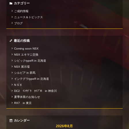
カテゴリー
ご成約情報
ニュース＆トピックス
ブログ
最近の投稿
Coming soon NSX
NSX エキマニ交換
シビックtypeR in 北海道
NSX 展示場
シルビア in 群馬
インテグラtypeR in 北海道
N S X
DC2 ｲﾝﾃｸﾞﾗ ﾀｲﾌﾟR in 神奈川
夏季休業のお知らせ
RX7 in 東京
カレンダー
2026年8月