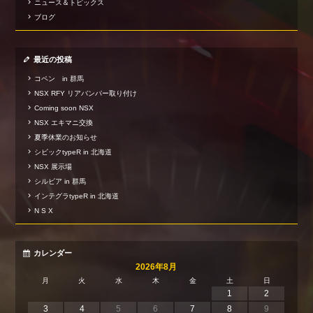
ニュース＆トピックス
ブログ
最近の投稿
コペン in 群馬
NSX RFY リアバンパー取り付け
Coming soon NSX
NSX エキマニ交換
夏季休業のお知らせ
シビックtypeR in 北海道
NSX 展示場
シルビア in 群馬
インテグラtypeR in 北海道
N S X
カレンダー
2026年8月
月
火
水
木
金
土
日
1
2
3
4
5
6
7
8
9