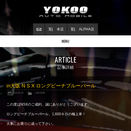
本店
ALPHA店
MENU
Stock list
ARTICLE
在庫情報
Contract
記事詳細
ご成約情報
About NSX
in大阪 N S X ロングビーチブルーパール
NSXについて
2019.04.30
ご成約情報
Reflesh Plan
整備・修理・
カスタム例
この度はNSXのご成約、誠にありがとうございます。
Trade in
ロングビーチブルーパール、1,600キロの極上車！
買取査定
大事にお乗りに成って下さい。
Blog
公式ブログ