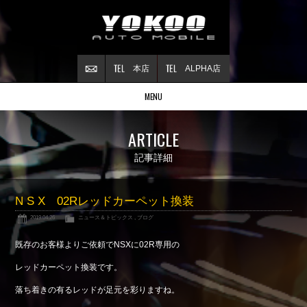
本店
ALPHA店
MENU
Stock list
ARTICLE
在庫情報
Contract
記事詳細
ご成約情報
About NSX
N S X 02Rレッドカーペット換装
NSXについて
2019.04.26
ニュース＆トピックス
,
ブログ
Reflesh Plan
整備・修理・
カスタム例
既存のお客様よりご依頼でNSXに02R専用の
Trade in
レッドカーペット換装です。
買取査定
落ち着きの有るレッドが足元を彩りますね。
Blog
公式ブログ