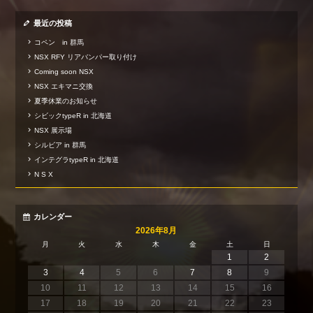
最近の投稿
コペン in 群馬
NSX RFY リアバンパー取り付け
Coming soon NSX
NSX エキマニ交換
夏季休業のお知らせ
シビックtypeR in 北海道
NSX 展示場
シルビア in 群馬
インテグラtypeR in 北海道
N S X
カレンダー
2026年8月
月
火
水
木
金
土
日
1
2
3
4
5
6
7
8
9
10
11
12
13
14
15
16
17
18
19
20
21
22
23