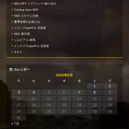
NSX RFY リアバンパー取り付け
Coming soon NSX
NSX エキマニ交換
夏季休業のお知らせ
シビックtypeR in 北海道
NSX 展示場
シルビア in 群馬
インテグラtypeR in 北海道
N S X
カレンダー
2026年8月
月
火
水
木
金
土
日
1
2
3
4
5
6
7
8
9
10
11
12
13
14
15
16
17
18
19
20
21
22
23
24
25
26
27
28
29
30
31
« 7月