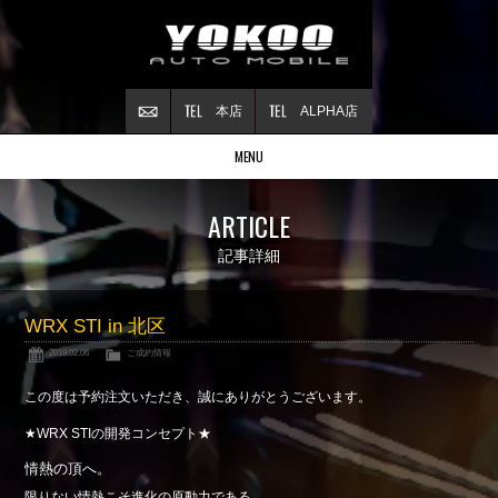
本店
ALPHA店
MENU
Stock list
ARTICLE
在庫情報
Contract
記事詳細
ご成約情報
About NSX
WRX STI in 北区
NSXについて
2019.02.06
ご成約情報
Reflesh Plan
整備・修理・
カスタム例
この度は予約注文いただき、誠にありがとうございます。
Trade in
★WRX STIの開発コンセプト★
買取査定
情熱の頂へ。
Blog
限りない情熱こそ進化の原動力である。
公式ブログ