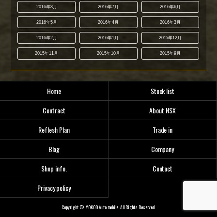
2016年8月
2016年7月
2016年6月
2016年5月
2016年4月
2016年3月
2016年2月
2016年1月
2015年12月
2015年11月
2015年10月
2015年9月
Home
Stock list
Contract
About NSX
Reflesh Plan
Trade in
Blog
Company
Shop info.
Contact
Privacy policy
Copyright © YOKOO Auto mobile. All Rights Reserved.