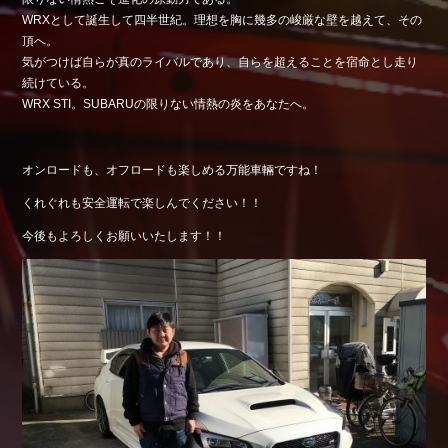
WRXとして誕生して四半世紀。理想を胸に幾多の峻厳な壁を越えて、その
Shop info.
頂へ。
店舗紹介
気がつけば自らが真のライバルであり、自らを超えることを宿命とし走り
Company
続けている。
会社概要
WRX STI。SUBARUの限りない情熱の炎をあなたへ。
オンロードも、オフロードも楽しめる万能車輛ですね！
くれぐれも安全運転で楽しんでください！！
今後もよろしくお願いいたします！！