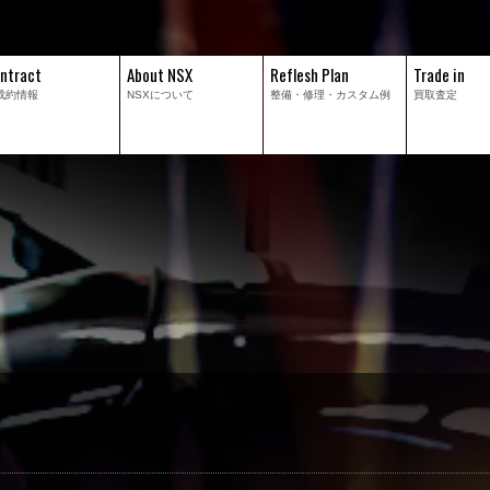
ntract
About NSX
Reflesh Plan
Trade in
成約情報
NSXについて
整備・修理・
カスタム例
買取査定