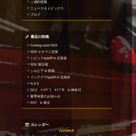
ご成約情報
ニュース＆トピックス
ブログ
最近の投稿
Coming soon NSX
NSX エキマニ交換
シビックtypeR in 北海道
NSX 展示場
シルビア in 群馬
インテグラtypeR in 北海道
N S X
DC2 ｲﾝﾃｸﾞﾗ ﾀｲﾌﾟR in 神奈川
夏季休業のお知らせ
RX7 in 東京
カレンダー
2026年8月