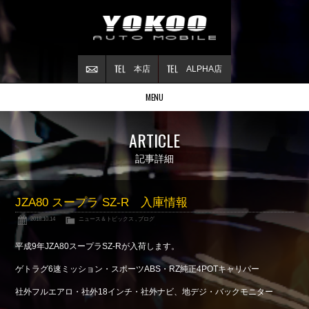
本店
ALPHA店
MENU
Stock list
ARTICLE
在庫情報
Contract
記事詳細
ご成約情報
About NSX
JZA80 スープラ SZ-R 入庫情報
NSXについて
2018.10.14
ニュース＆トピックス
,
ブログ
Reflesh Plan
整備・修理・
カスタム例
平成9年JZA80スープラSZ-Rが入荷します。
Trade in
ゲトラグ6速ミッション・スポーツABS・RZ純正4POTキャリパー
買取査定
社外フルエアロ・社外18インチ・社外ナビ、地デジ・バックモニター
Blog
公式ブログ