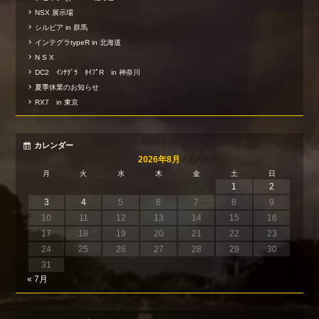
NSX 展示場
シルビア in 群馬
インテグラtypeR in 北海道
N S X
DC2 ｲﾝﾃｸﾞﾗ ﾀｲﾌﾟR in 神奈川
夏季休業のお知らせ
RX7 in 東京
カレンダー
2026年8月
月
火
水
木
金
土
日
1
2
3
4
5
6
7
8
9
10
11
12
13
14
15
16
17
18
19
20
21
22
23
24
25
26
27
28
29
30
31
« 7月