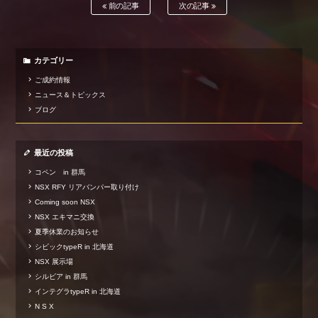
前の記事
次の記事
カテゴリー
ご成約情報
ニュース＆トピックス
ブログ
最近の投稿
コペン in 群馬
NSX RFY リアバンパー取り付け
Coming soon NSX
NSX エキマニ交換
夏季休業のお知らせ
シビックtypeR in 北海道
NSX 展示場
シルビア in 群馬
インテグラtypeR in 北海道
N S X