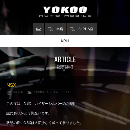
本店
ALPHA店
MENU
Stock list
ARTICLE
在庫情報
Contract
記事詳細
ご成約情報
About NSX
NSX
NSXについて
2016.01.17
ご成約情報
,
ニュース＆トピックス
Reflesh Plan
整備・修理・
カスタム例
この度は、NSX カイザーシルバーのご契約
Trade in
誠にありがとう御座います。
買取査定
状態の良いNSXは大変少なく成って参りました。
Blog
公式ブログ