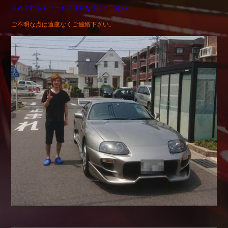
くれぐれもスピードには気を付けて下さい。
Shop info.
ご不明な点は遠慮なくご連絡下さい。
店舗紹介
Company
会社概要