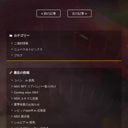
前の記事
次の記事
カテゴリー
ご成約情報
ニュース＆トピックス
ブログ
最近の投稿
コペン in 群馬
NSX RFY リアバンパー取り付け
Coming soon NSX
NSX エキマニ交換
夏季休業のお知らせ
シビックtypeR in 北海道
NSX 展示場
シルビア in 群馬