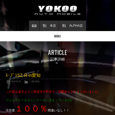
本店
ALPHA店
MENU
Stock list
ARTICLE
在庫情報
Contract
記事詳細
ご成約情報
About NSX
ｽｰﾌﾟﾗSZ-R in愛知
NSXについて
2018.05.19
ご成約情報
Reflesh Plan
整備・修理・
カスタム例
この度は遠方よりご来店頂き即決でご決断ありがとうございました。
Trade in
ヴェルサイドをまといクールに決まっている1台
買取査定
１００％
Blog
注目度
間違いなし！！
公式ブログ