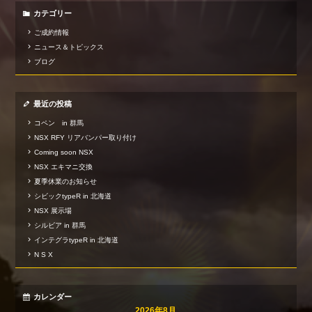
カテゴリー
ご成約情報
ニュース＆トピックス
ブログ
最近の投稿
コペン in 群馬
NSX RFY リアバンパー取り付け
Coming soon NSX
NSX エキマニ交換
夏季休業のお知らせ
シビックtypeR in 北海道
NSX 展示場
シルビア in 群馬
インテグラtypeR in 北海道
N S X
カレンダー
2026年8月