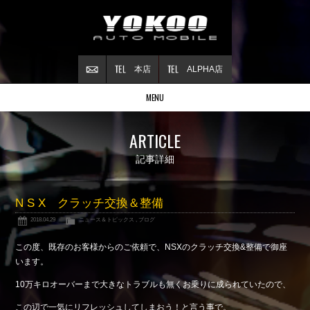
本店
ALPHA店
MENU
Stock list
ARTICLE
在庫情報
Contract
記事詳細
ご成約情報
About NSX
N S X クラッチ交換＆整備
NSXについて
2018.04.29
ニュース＆トピックス
,
ブログ
Reflesh Plan
整備・修理・
カスタム例
この度、既存のお客様からのご依頼で、NSXのクラッチ交換&整備で御座
Trade in
います。
買取査定
10万キロオーバーまで大きなトラブルも無くお乗りに成られていたので、
Blog
この辺で一気にリフレッシュしてしまおう！と言う事で。
公式ブログ