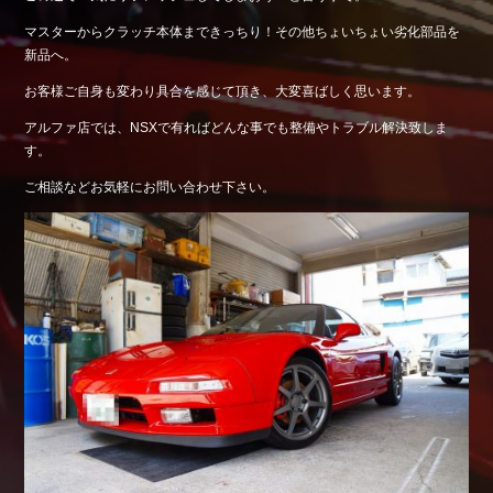
Shop info.
マスターからクラッチ本体まできっちり！その他ちょいちょい劣化部品を
新品へ。
店舗紹介
Company
お客様ご自身も変わり具合を感じて頂き、大変喜ばしく思います。
会社概要
アルファ店では、NSXで有ればどんな事でも整備やトラブル解決致しま
す。
ご相談などお気軽にお問い合わせ下さい。