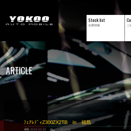
Stock list
Co
在庫情報
ご
ARTICLE
ﾌｪｱﾚﾃﾞｨZ300ZX2TB in 福島
2018.03.30
ご成約情報