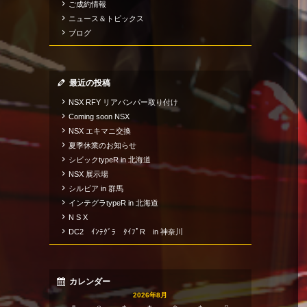
ご成約情報
ニュース＆トピックス
ブログ
最近の投稿
NSX RFY リアバンパー取り付け
Coming soon NSX
NSX エキマニ交換
夏季休業のお知らせ
シビックtypeR in 北海道
NSX 展示場
シルビア in 群馬
インテグラtypeR in 北海道
N S X
DC2 ｲﾝﾃｸﾞﾗ ﾀｲﾌﾟR in 神奈川
カレンダー
2026年8月