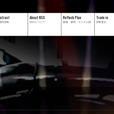
ntract
About NSX
Reflesh Plan
Trade in
成約情報
NSXについて
整備・修理・
カスタム例
買取査定