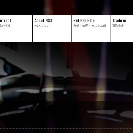
ntract
About NSX
Reflesh Plan
Trade in
成約情報
NSXについて
整備・修理・
カスタム例
買取査定