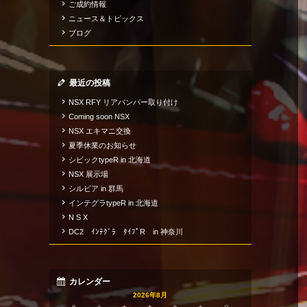
ご成約情報
ニュース＆トピックス
ブログ
最近の投稿
NSX RFY リアバンパー取り付け
Coming soon NSX
NSX エキマニ交換
夏季休業のお知らせ
シビックtypeR in 北海道
NSX 展示場
シルビア in 群馬
インテグラtypeR in 北海道
N S X
DC2 ｲﾝﾃｸﾞﾗ ﾀｲﾌﾟR in 神奈川
カレンダー
2026年8月