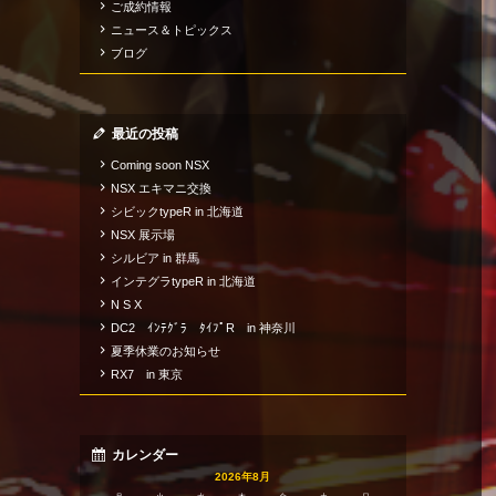
ご成約情報
ニュース＆トピックス
ブログ
最近の投稿
Coming soon NSX
NSX エキマニ交換
シビックtypeR in 北海道
NSX 展示場
シルビア in 群馬
インテグラtypeR in 北海道
N S X
DC2 ｲﾝﾃｸﾞﾗ ﾀｲﾌﾟR in 神奈川
夏季休業のお知らせ
RX7 in 東京
カレンダー
2026年8月