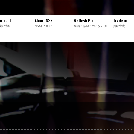
ntract
About NSX
Reflesh Plan
Trade in
成約情報
NSXについて
整備・修理・
カスタム例
買取査定