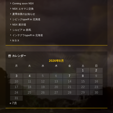
Coming soon NSX
NSX エキマニ交換
夏季休業のお知らせ
シビックtypeR in 北海道
NSX 展示場
シルビア in 群馬
インテグラtypeR in 北海道
N S X
カレンダー
2026年8月
月
火
水
木
金
土
日
1
2
3
4
5
6
7
8
9
10
11
12
13
14
15
16
17
18
19
20
21
22
23
24
25
26
27
28
29
30
31
« 7月