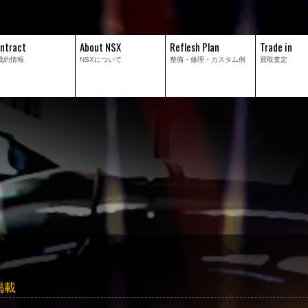
ntract
About NSX
Reflesh Plan
Trade in
成約情報
NSXについて
整備・修理・
カスタム例
買取査定
掲載