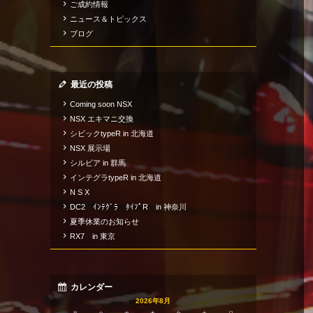
ご成約情報
ニュース＆トピックス
ブログ
最近の投稿
Coming soon NSX
NSX エキマニ交換
シビックtypeR in 北海道
NSX 展示場
シルビア in 群馬
インテグラtypeR in 北海道
N S X
DC2 ｲﾝﾃｸﾞﾗ ﾀｲﾌﾟR in 神奈川
夏季休業のお知らせ
RX7 in 東京
カレンダー
2026年8月