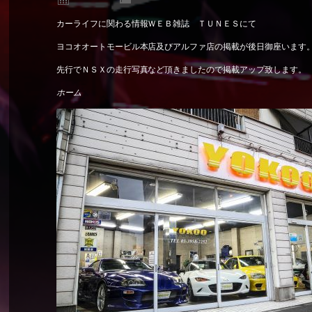
カーライフに関わる情報ＷＥＢ雑誌 ＴＵＮＥＳにて
ヨコオオートモービル本店及びアルファ店の掲載が後日御座います
先行でＮＳＸの走行写真など頂きましたので掲載アップ致します。
ホーム