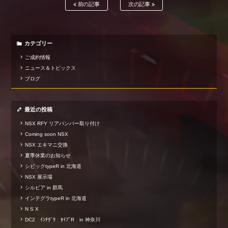
前の記事
次の記事
カテゴリー
ご成約情報
ニュース＆トピックス
ブログ
最近の投稿
NSX RFY リアバンパー取り付け
Coming soon NSX
NSX エキマニ交換
夏季休業のお知らせ
シビックtypeR in 北海道
NSX 展示場
シルビア in 群馬
インテグラtypeR in 北海道
N S X
DC2 ｲﾝﾃｸﾞﾗ ﾀｲﾌﾟR in 神奈川