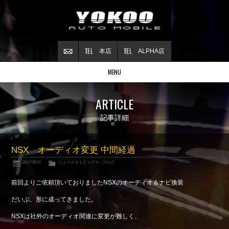
本店
ALPHA店
MENU
Stock list
ARTICLE
在庫情報
Contract
記事詳細
ご成約情報
About NSX
NSX オーディオ変更 中間経過
NSXについて
2017.09.01
ニュース＆トピックス
,
ブログ
Reflesh Plan
整備・修理・
カスタム例
前回よりご依頼頂いておりましたNSXのオーディオ＆ナビ換装
Trade in
だいぶ、形に成ってきました。
買取査定
NSXは社外のオーディオ関連に変更が難しく、
Blog
公式ブログ