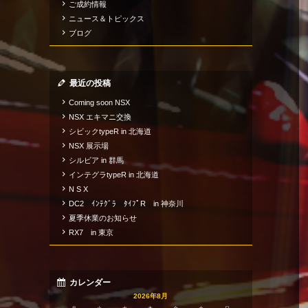
ご成約情報
ニュース＆トピックス
ブログ
最近の投稿
Coming soon NSX
NSX エキマニ交換
シビックtypeR in 北海道
NSX 展示場
シルビア in 群馬
インテグラtypeR in 北海道
N S X
DC2 ｲﾝﾃｸﾞﾗ ﾀｲﾌﾟR in 神奈川
夏季休業のお知らせ
RX7 in 東京
カレンダー
2026年8月