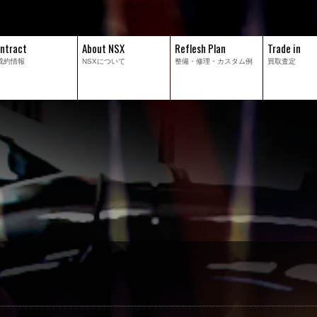
ntract
About NSX
Reflesh Plan
Trade in
成約情報
NSXについて
整備・修理・
カスタム例
買取査定