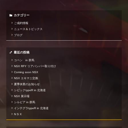
カテゴリー
ご成約情報
ニュース＆トピックス
ブログ
最近の投稿
コペン in 群馬
NSX RFY リアバンパー取り付け
Coming soon NSX
NSX エキマニ交換
夏季休業のお知らせ
シビックtypeR in 北海道
NSX 展示場
シルビア in 群馬
インテグラtypeR in 北海道
N S X