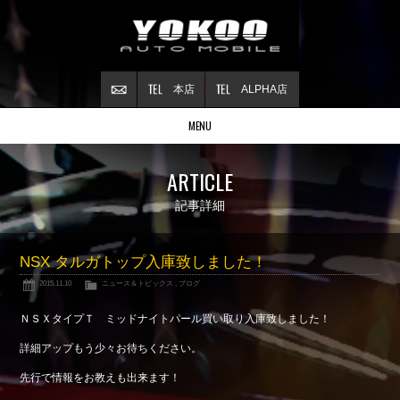
本店
ALPHA店
MENU
Stock list
ARTICLE
在庫情報
Contract
記事詳細
ご成約情報
About NSX
NSX タルガトップ入庫致しました！
NSXについて
2015.11.10
ニュース＆トピックス
,
ブログ
Reflesh Plan
整備・修理・
カスタム例
ＮＳＸタイプＴ ミッドナイトパール買い取り入庫致しました！
Trade in
詳細アップもう少々お待ちください。
買取査定
先行で情報をお教えも出来ます！
Blog
公式ブログ