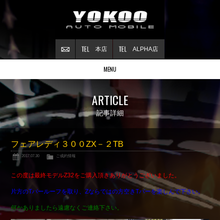
本店
ALPHA店
MENU
Stock list
ARTICLE
在庫情報
Contract
記事詳細
ご成約情報
About NSX
フェアレディ３００ZX－２TB
NSXについて
2017.07.30
ご成約情報
Reflesh Plan
整備・修理・
カスタム例
この度は最終モデルZ32をご購入頂きありがとうございました。
Trade in
片方のTバールーフを取り、
Zならではの
方空きTバーを楽しんで下さい。
買取査定
何かありましたら遠慮なくご連絡下さい。
Blog
公式ブログ