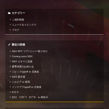
カテゴリー
ご成約情報
ニュース＆トピックス
ブログ
最近の投稿
NSX RFY リアバンパー取り付け
Coming soon NSX
NSX エキマニ交換
夏季休業のお知らせ
シビックtypeR in 北海道
NSX 展示場
シルビア in 群馬
インテグラtypeR in 北海道
N S X
DC2 ｲﾝﾃｸﾞﾗ ﾀｲﾌﾟR in 神奈川