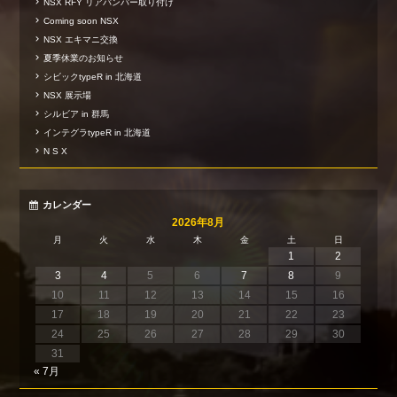
NSX RFY リアバンパー取り付け
Coming soon NSX
NSX エキマニ交換
夏季休業のお知らせ
シビックtypeR in 北海道
NSX 展示場
シルビア in 群馬
インテグラtypeR in 北海道
N S X
カレンダー
2026年8月
月
火
水
木
金
土
日
1
2
3
4
5
6
7
8
9
10
11
12
13
14
15
16
17
18
19
20
21
22
23
24
25
26
27
28
29
30
31
« 7月