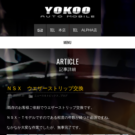
本店
ALPHA店
MENU
Stock list
ARTICLE
在庫情報
Contract
記事詳細
ご成約情報
About NSX
ＮＳＸ ウエザーストリップ交換
NSXについて
2017.07.15
ニュース＆トピックス
,
ブログ
Reflesh Plan
整備・修理・
カスタム例
既存のお客様ご依頼でウエザーストリップ交換です。
Trade in
ＮＳＸ－Ｔモデルですのである程度の年数が経つと必須ですね。
買取査定
なかなか大変な作業でしたが、無事完了です。
Blog
公式ブログ