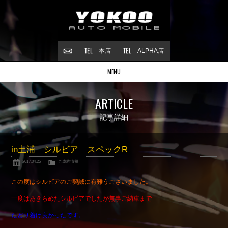
本店
ALPHA店
MENU
Stock list
ARTICLE
在庫情報
Contract
記事詳細
ご成約情報
About NSX
in土浦 シルビア スペックR
NSXについて
2017.04.25
ご成約情報
Reflesh Plan
整備・修理・
カスタム例
この度はシルビアのご契誠に有難うございました。
Trade in
一度はあきらめたシルビアでしたが無事ご納車まで
買取査定
たどり着け良かったです。
Blog
公式ブログ