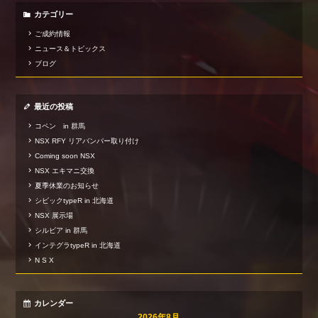
カテゴリー
ご成約情報
ニュース＆トピックス
ブログ
最近の投稿
コペン in 群馬
NSX RFY リアバンパー取り付け
Coming soon NSX
NSX エキマニ交換
夏季休業のお知らせ
シビックtypeR in 北海道
NSX 展示場
シルビア in 群馬
インテグラtypeR in 北海道
N S X
カレンダー
2026年8月