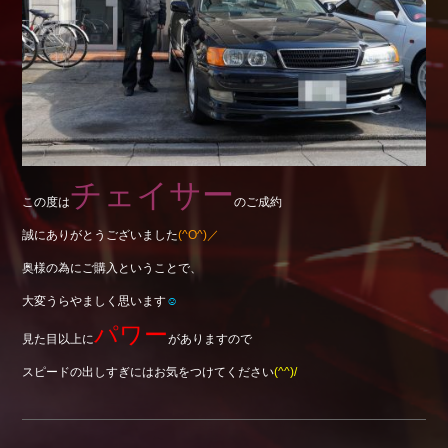
Shop info.
店舗紹介
Company
会社概要
チェイサー
この度は
のご成約
誠にありがとうございました
(^O^)／
奥様の為にご購入ということで、
大変うらやましく思います
☺
パワー
見た目以上に
がありますので
スピードの出しすぎにはお気をつけてください
(^^)/