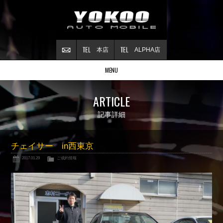
本店
ALPHA店
MENU
Stock list
ARTICLE
在庫情報
Contract
記事詳細
ご成約情報
About NSX
チェイサー in西東京
NSXについて
2017.01.29
ご成約情報
Reflesh Plan
整備・修理・
カスタム例
Trade in
買取査定
Blog
公式ブログ