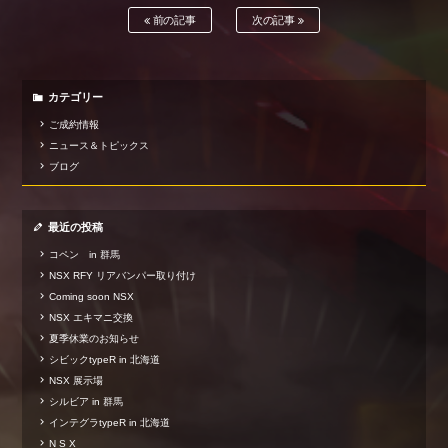
前の記事
次の記事
カテゴリー
ご成約情報
ニュース＆トピックス
ブログ
最近の投稿
コペン in 群馬
NSX RFY リアバンパー取り付け
Coming soon NSX
NSX エキマニ交換
夏季休業のお知らせ
シビックtypeR in 北海道
NSX 展示場
シルビア in 群馬
インテグラtypeR in 北海道
N S X