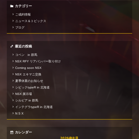
カテゴリー
ご成約情報
ニュース＆トピックス
ブログ
最近の投稿
コペン in 群馬
NSX RFY リアバンパー取り付け
Coming soon NSX
NSX エキマニ交換
夏季休業のお知らせ
シビックtypeR in 北海道
NSX 展示場
シルビア in 群馬
インテグラtypeR in 北海道
N S X
カレンダー
2026年8月