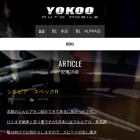
本店
ALPHA店
MENU
Stock list
ARTICLE
在庫情報
Contract
記事詳細
ご成約情報
About NSX
シルビア スペックR
NSXについて
2017.01.23
ご成約情報
Reflesh Plan
整備・修理・
カスタム例
念願のシルビアをご紹介できて本当に良かったです。
Trade in
ひとまず納車と言う事ですが2月末にはフルエアロ・車高調
買取査定
取り付けでお預かりしますので、スピードの出し過ぎ
Blog
公式ブログ