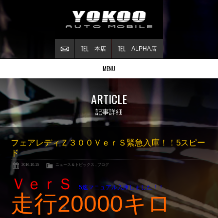
本店
ALPHA店
MENU
Stock list
ARTICLE
在庫情報
Contract
記事詳細
ご成約情報
About NSX
フェアレディＺ３００ＶｅｒＳ緊急入庫！！5スピー
NSXについて
ド
Reflesh Plan
2016.10.15
ニュース＆トピックス
,
ブログ
整備・修理・
カスタム例
ＶｅｒＳ
Trade in
5速マニュアル入庫しました！！
買取査定
走行20000キロ
Blog
公式ブログ