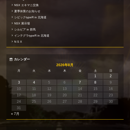
NSX エキマニ交換
夏季休業のお知らせ
シビックtypeR in 北海道
NSX 展示場
シルビア in 群馬
インテグラtypeR in 北海道
N S X
カレンダー
2026年8月
月
火
水
木
金
土
日
1
2
3
4
5
6
7
8
9
10
11
12
13
14
15
16
17
18
19
20
21
22
23
24
25
26
27
28
29
30
31
« 7月