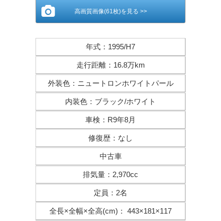
高画質画像(61枚)を見る >>
年式
：
1995/H7
走行距離
：
16.8万km
外装色
：
ニュートロンホワイトパール
内装色
：
ブラック/ホワイト
車検
：
R9年8月
修復歴
：
なし
中古車
排気量
：
2,970cc
定員
：
2名
全長×全幅×
全高(cm)
：
443×181×117