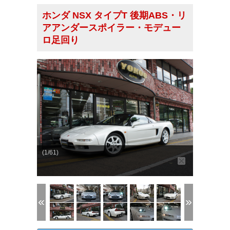
ホンダ NSX タイプT 後期ABS・リ
アアンダースポイラー・モデュー
ロ足回り
(1/61)