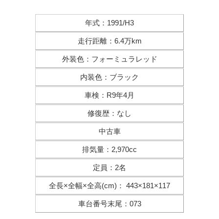
年式
：
1991/H3
走行距離
：
6.4万km
外装色
：
フォーミュラレッド
内装色
：
ブラック
車検
：
R9年4月
修復歴
：
なし
中古車
排気量
：
2,970cc
定員
：
2名
全長×全幅×
全高(cm)
：
443×181×117
車台番号末尾
：
073