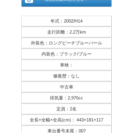
年式
：
2002/H14
走行距離
：
2.2万km
外装色
：
ロングビーチブルーパール
内装色
：
ブラック/ブルー
車検
：
修復歴
：
なし
中古車
排気量
：
2,970cc
定員
：
2名
全長×全幅×
全高(cm)
：
443×181×117
車台番号末尾
：
007