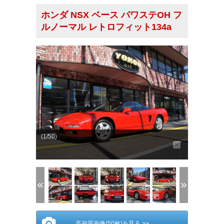
ホンダ NSX ベース パワステOH フ
ルノーマル レトロフィット134a
(1/50)
高画質画像(50枚)を見る >>