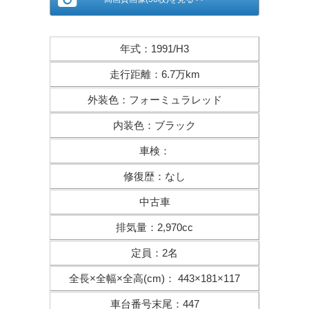
年式
：
1991/H3
走行距離
：
6.7万km
外装色
：
フォーミュラレッド
内装色
：
ブラック
車検
：
修復歴
：
なし
中古車
排気量
：
2,970cc
定員
：
2名
全長×全幅×
全高(cm)
：
443×181×117
車台番号末尾
：
447