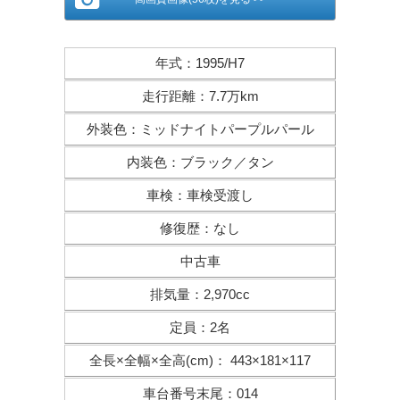
年式
：
1995/H7
走行距離
：
7.7万km
外装色
：
ミッドナイトパープルパール
内装色
：
ブラック／タン
車検
：
車検受渡し
修復歴
：
なし
中古車
排気量
：
2,970cc
定員
：
2名
全長×全幅×
全高(cm)
：
443×181×117
車台番号末尾
：
014