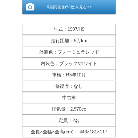
高画質画像(58枚)を見る >>
年式
：
1997/H9
走行距離
：
5万km
外装色
：
フォーミュラレッド
内装色
：
ブラック/ホワイト
車検
：
R5年10月
修復歴
：
なし
中古車
排気量
：
2,970cc
定員
：
2名
全長×全幅×
全高(cm)
：
443×181×117