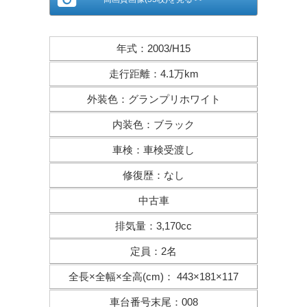
年式
：
2003/H15
走行距離
：
4.1万km
外装色
：
グランプリホワイト
内装色
：
ブラック
車検
：
車検受渡し
修復歴
：
なし
中古車
排気量
：
3,170cc
定員
：
2名
全長×全幅×
全高(cm)
：
443×181×117
車台番号末尾
：
008