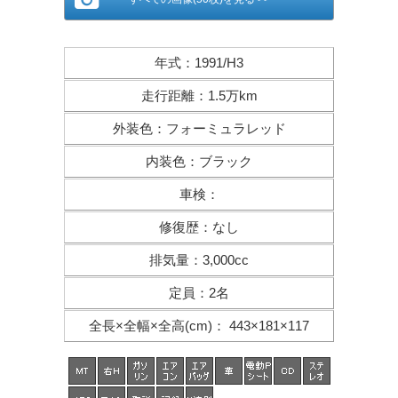
年式
：
1991/H3
走行距離
：
1.5万km
外装色
：
フォーミュラレッド
内装色
：
ブラック
車検
：
修復歴
：
なし
排気量
：
3,000cc
定員
：
2名
全長×全幅×
全高(cm)
：
443×181×117