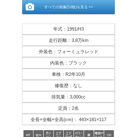
すべての画像(53枚)を見る >>
年式
：
1991/H3
走行距離
：
3.8万km
外装色
：
フォーミュラレッド
内装色
：
ブラック
車検
：
R2年10月
修復歴
：
なし
排気量
：
3,000cc
定員
：
2名
全長×全幅×
全高(cm)
：
443×181×117