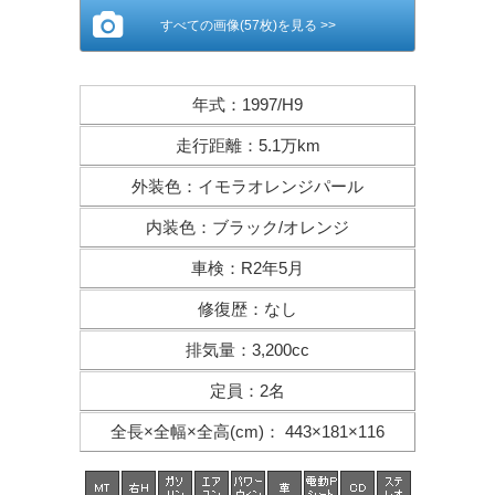
すべての画像(57枚)を見る >>
年式
：
1997/H9
走行距離
：
5.1万km
外装色
：
イモラオレンジパール
内装色
：
ブラック/オレンジ
車検
：
R2年5月
修復歴
：
なし
排気量
：
3,200cc
定員
：
2名
全長×全幅×
全高(cm)
：
443×181×116