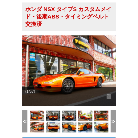
ホンダ NSX タイプS カスタムメイ
ド・後期ABS・タイミングベルト
交換済
(1/57)