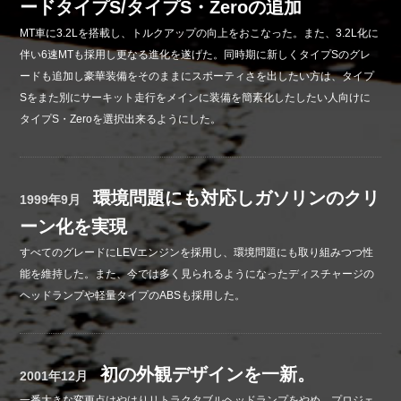
ードタイプS/タイプS・Zeroの追加
MT車に3.2Lを搭載し、トルクアップの向上をおこなった。また、3.2L化に
伴い6速MTも採用し更なる進化を遂げた。同時期に新しくタイプSのグレ
ードも追加し豪華装備をそのままにスポーティさを出したい方は、タイプ
Sをまた別にサーキット走行をメインに装備を簡素化したしたい人向けに
タイプS・Zeroを選択出来るようにした。
環境問題にも対応しガソリンのクリ
1999年9月
ーン化を実現
すべてのグレードにLEVエンジンを採用し、環境問題にも取り組みつつ性
能を維持した。また、今では多く見られるようになったディスチャージの
ヘッドランプや軽量タイプのABSも採用した。
初の外観デザインを一新。
2001年12月
一番大きな変更点はやはりリトラクタブルヘッドランプをやめ、プロジェ