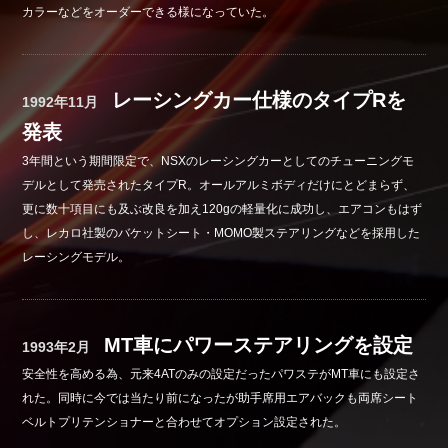
カラーなどをオーダーできる様になっていた。
レーシングカー仕様のタイプRを
1992年11月
発表
3年間という期間限定で、NSXのレーシングカーとしてのチューニングモ
デルとして発売されたタイプR。オールアルミボディだけにとどまらず、
更に数十項目にも及ぶ改良を加え120gの軽量化に成功し、エアコンもはず
し、レカロ社製のバケットシート・MOMO製ステアリングなどを採用した
レーシングモデル。
MT車にパワーステアリングを設定
1993年2月
安全性を高める為、元来4ATのみの設定だったパワステがMT車にも設定さ
れた。同時に今では当たり前になったが助手席用エアバックも両席シート
ベルトプリテンショナーと合わせてオプション設定された。