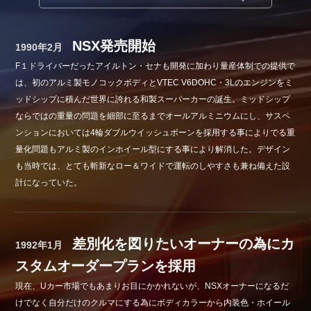
Shop info.
店舗紹介
NSX発売開始
1990年2月
Company
F１ドライバーだったアイルトン・セナも開発に加わり量産体制での提供で
会社概要
は、初のアルミ製モノコックボディとVTEC V6DOHC・3Lのエンジンをミ
ッドシップに積んだ世界に誇れる和製スーパーカーの誕生。ミッドシップ
ならではの重量の問題を細部に至るまでオールアルミニウムにし、サスペ
ンションにおいては4輪ダブルウイッシュボーンを採用する事によりでる重
量化問題もアルミ製のインホイール型にする事により解消した。デザイン
も当時では、とても斬新なロー＆ワイドで運転のしやすさも兼ね備えた設
計になっていた。
差別化を図りたいオーナーの為にカ
1992年1月
スタムオーダープランを採用
現在、Uカー市場でもあまりお目にかかれないが、NSXオーナーになるだ
けでなく自分だけのクルマにする為にボディカラーから内装色・ホイール