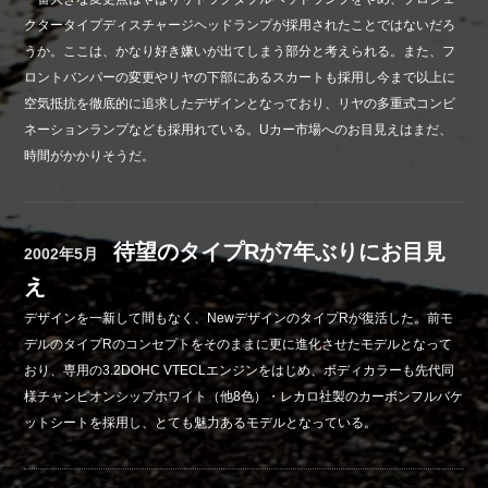
クタータイプディスチャージヘッドランプが採用されたことではないだろ
うか。ここは、かなり好き嫌いが出てしまう部分と考えられる。また、フ
ロントバンパーの変更やリヤの下部にあるスカートも採用し今まで以上に
空気抵抗を徹底的に追求したデザインとなっており、リヤの多重式コンビ
ネーションランプなども採用れている。Uカー市場へのお目見えはまだ、
時間がかかりそうだ。
待望のタイプRが7年ぶりにお目見
2002年5月
え
デザインを一新して間もなく、NewデザインのタイプRが復活した。前モ
デルのタイプRのコンセプトをそのままに更に進化させたモデルとなって
おり、専用の3.2DOHC VTECLエンジンをはじめ、ボディカラーも先代同
様チャンピオンシップホワイト（他8色）・レカロ社製のカーボンフルバケ
ットシートを採用し、とても魅力あるモデルとなっている。