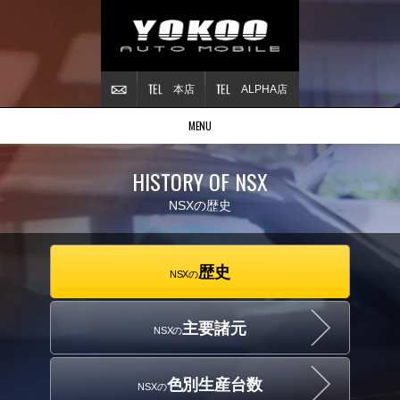
本店
ALPHA店
MENU
Stock list
HISTORY OF NSX
在庫情報
Contract
NSXの歴史
ご成約情報
About NSX
NSXについて
歴史
NSXの
Reflesh Plan
整備・修理・
カスタム例
主要諸元
NSXの
Trade in
買取査定
Blog
色別生産台数
NSXの
公式ブログ